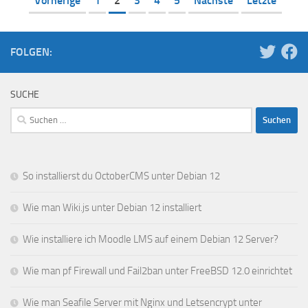
Vorherige
1
2
3
4
5
Nächste
Letzte
FOLGEN:
SUCHE
Suchen
nach:
So installierst du OctoberCMS unter Debian 12
Wie man Wiki.js unter Debian 12 installiert
Wie installiere ich Moodle LMS auf einem Debian 12 Server?
Wie man pf Firewall und Fail2ban unter FreeBSD 12.0 einrichtet
Wie man Seafile Server mit Nginx und Letsencrypt unter