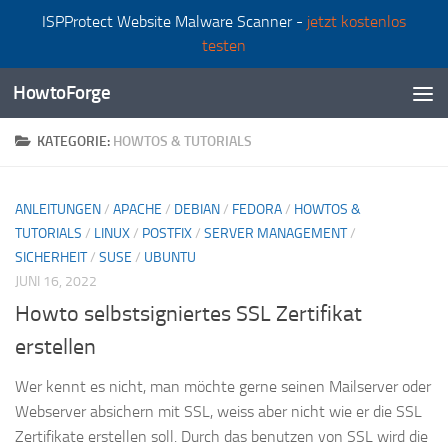
ISPProtect Website Malware Scanner -
jetzt kostenlos
Zum Inhalt springen
testen
HowtoForge
KATEGORIE:
HOWTOS & TUTORIALS
ANLEITUNGEN
/
APACHE
/
DEBIAN
/
FEDORA
/
HOWTOS &
TUTORIALS
/
LINUX
/
POSTFIX
/
SERVER MANAGEMENT
/
SICHERHEIT
/
SUSE
/
UBUNTU
JUNI 16, 2022
Howto selbstsigniertes SSL Zertifikat
erstellen
Wer kennt es nicht, man möchte gerne seinen Mailserver oder
Webserver absichern mit SSL, weiss aber nicht wie er die SSL
Zertifikate erstellen soll. Durch das benutzen von SSL wird die