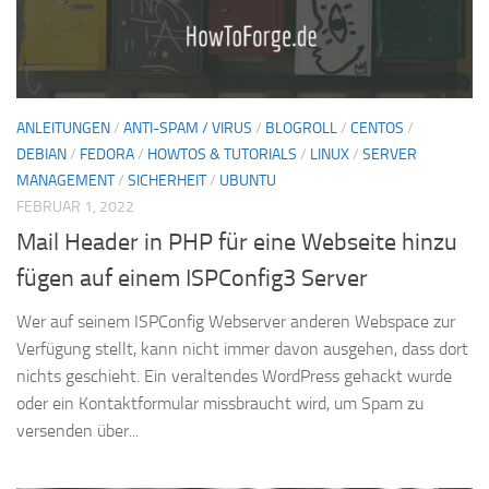
ANLEITUNGEN
/
ANTI-SPAM / VIRUS
/
BLOGROLL
/
CENTOS
/
DEBIAN
/
FEDORA
/
HOWTOS & TUTORIALS
/
LINUX
/
SERVER
MANAGEMENT
/
SICHERHEIT
/
UBUNTU
FEBRUAR 1, 2022
Mail Header in PHP für eine Webseite hinzu
fügen auf einem ISPConfig3 Server
Wer auf seinem ISPConfig Webserver anderen Webspace zur
Verfügung stellt, kann nicht immer davon ausgehen, dass dort
nichts geschieht. Ein veraltendes WordPress gehackt wurde
oder ein Kontaktformular missbraucht wird, um Spam zu
versenden über...