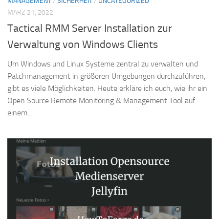
MANAGEMENT
/
SICHERHEIT
/
UNCATEGORIZED
MÄRZ 21, 2022
Tactical RMM Server Installation zur
Verwaltung von Windows Clients
Um Windows und Linux Systeme zentral zu verwalten und
Patchmanagement in größeren Umgebungen durchzuführen,
gibt es viele Möglichkeiten. Heute erkläre ich euch, wie ihr ein
Open Source Remote Monitoring & Management Tool auf
einem...