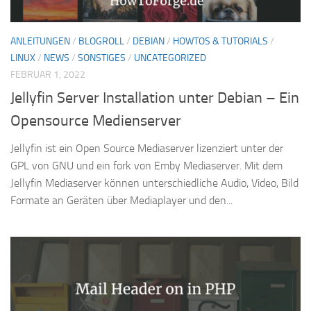
ANLEITUNGEN
/
BLOGROLL
/
DEBIAN
/
HOWTOS & TUTORIALS
/
LINUX
/
NEWS
/
SONSTIGES
/
UNCATEGORIZED
FEBRUAR 1, 2022
Jellyfin Server Installation unter Debian – Ein
Opensource Medienserver
Jellyfin ist ein Open Source Mediaserver lizenziert unter der
GPL von GNU und ein fork von Emby Mediaserver. Mit dem
Jellyfin Mediaserver können unterschiedliche Audio, Video, Bild
Formate an Geräten über Mediaplayer und den...