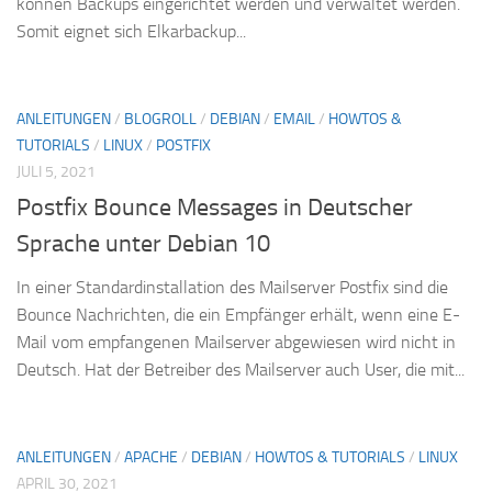
können Backups eingerichtet werden und verwaltet werden.
Somit eignet sich Elkarbackup...
ANLEITUNGEN
/
BLOGROLL
/
DEBIAN
/
EMAIL
/
HOWTOS &
TUTORIALS
/
LINUX
/
POSTFIX
JULI 5, 2021
Postfix Bounce Messages in Deutscher
Sprache unter Debian 10
In einer Standardinstallation des Mailserver Postfix sind die
Bounce Nachrichten, die ein Empfänger erhält, wenn eine E-
Mail vom empfangenen Mailserver abgewiesen wird nicht in
Deutsch. Hat der Betreiber des Mailserver auch User, die mit...
ANLEITUNGEN
/
APACHE
/
DEBIAN
/
HOWTOS & TUTORIALS
/
LINUX
APRIL 30, 2021