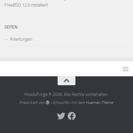
FreeBSD 12.0 installiert
SEITEN
Anleitungen
HowtoForge © 2026. Alle Rechte vorbehalten.
Präsentiert von
- Entworfen mit dem
Hueman-Theme