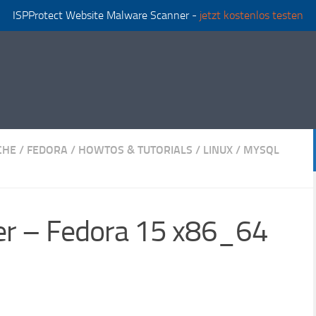
ISPProtect Website Malware Scanner -
jetzt kostenlos testen
CHE
/
FEDORA
/
HOWTOS & TUTORIALS
/
LINUX
/
MYSQL
ver – Fedora 15 x86_64