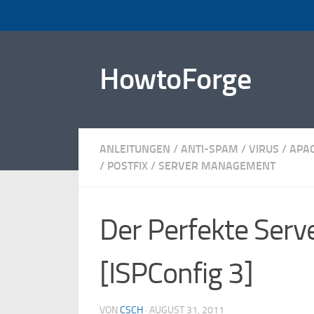
Zum Inhalt springen
HowtoForge
ANLEITUNGEN
/
ANTI-SPAM / VIRUS
/
APA
/
POSTFIX
/
SERVER MANAGEMENT
Der Perfekte Ser
[ISPConfig 3]
VON
CSCH
·
AUGUST 31, 2011