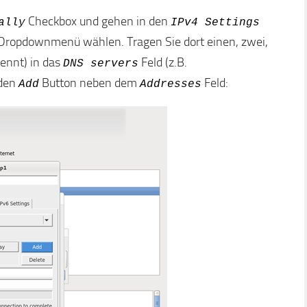
Checkbox und gehen in den
ally
IPv4 Settings
Dropdownmenü wählen. Tragen Sie dort einen, zwei,
ennt) in das
Feld (z.B.
DNS servers
 den
Button neben dem
Feld:
Add
Addresses