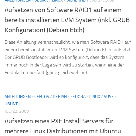
ANLEITUNGEN
/
DEBIAN
/
LINUX
/
SICHERHEIT
JULI 24, 2008
Aufsetzen von Software RAID1 auf einem
bereits installierten LVM System (inkl. GRUB
Konfiguration) (Debian Etch)
Diese Anleitung veranschaulicht, wie man Software RAID1 auf
einem bereits installierten LVM System (Debian Etch) aufsetzt.
Der GRUB Bootloader wird so konfiguriert, dass das System
immer noch in der Lage sein wird zu starten, wenn eine der
Festplatten ausfällt (ganz gleich welche).
ANLEITUNGEN
/
CENTOS
/
DEBIAN
/
FEDORA
/
LINUX
/
SUSE
/
UBUNTU
JULI 22, 2008
Aufsetzen eines PXE Install Servers für
mehrere Linux Distributionen mit Ubuntu