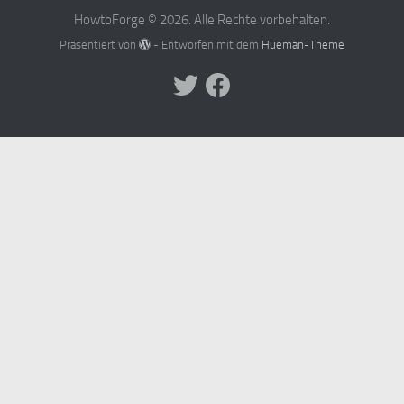
HowtoForge © 2026. Alle Rechte vorbehalten.
Präsentiert von
- Entworfen mit dem
Hueman-Theme