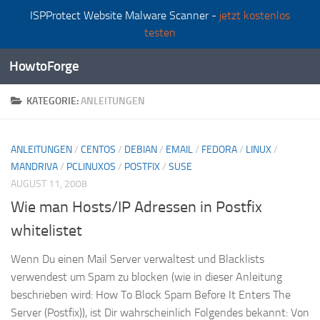
ISPProtect Website Malware Scanner -
jetzt kostenlos
Zum Inhalt springen
testen
HowtoForge
KATEGORIE:
ANLEITUNGEN
ANLEITUNGEN
/
CENTOS
/
DEBIAN
/
EMAIL
/
FEDORA
/
LINUX
/
MANDRIVA
/
PCLINUXOS
/
POSTFIX
/
SUSE
AUGUST 11, 2008
Wie man Hosts/IP Adressen in Postfix
whitelistet
Wenn Du einen Mail Server verwaltest und Blacklists
verwendest um Spam zu blocken (wie in dieser Anleitung
beschrieben wird: How To Block Spam Before It Enters The
Server (Postfix)), ist Dir wahrscheinlich Folgendes bekannt: Von