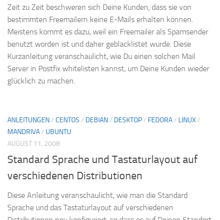
Zeit zu Zeit beschweren sich Deine Kunden, dass sie von
bestimmten Freemailern keine E-Mails erhalten können.
Meistens kommt es dazu, weil ein Freemailer als Spamsender
benutzt worden ist und daher geblacklistet wurde. Diese
Kurzanleitung veranschaulicht, wie Du einen solchen Mail
Server in Postfix whitelisten kannst, um Deine Kunden wieder
glücklich zu machen.
ANLEITUNGEN
/
CENTOS
/
DEBIAN
/
DESKTOP
/
FEDORA
/
LINUX
/
MANDRIVA
/
UBUNTU
AUGUST 11, 2008
Standard Sprache und Tastaturlayout auf
verschiedenen Distributionen
Diese Anleitung veranschaulicht, wie man die Standard
Sprache und das Tastaturlayout auf verschiedenen
Distributionen neu konfiguriert, so dass es auf Deinen Standort