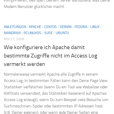
komprimieren, dies spart Deinem Server Bandbreite, was Deine
Modem Benutzer glücklicher macht.
ANLEITUNGEN
/
APACHE
/
CENTOS
/
DEBIAN
/
FEDORA
/
LINUX
/
MANDRIVA
/
PCLINUXOS
/
SUSE
/
UBUNTU
MAI 27, 2008
Wie konfiguriere ich Apache damit
bestimmte Zugriffe nicht im Access Log
vermerkt werden
Normalerweise vermerkt Apache alle Zugriffe in seinem
Access Log. In bestimmten Fällen kann dies Deine Page View
Statistiken verfälschen (wenn Du ein Tool wie Webalizer oder
AWStats verwendest, das Statistiken basierend auf Apaches
Access Log erzeugt), wenn Du zum Beispiel viele Besuche von
Suchmaschinen-Spider oder bestimmten IP Adressen hast
(z.B. Deiner eigenen), oder wenn jede Deiner Seiten eine