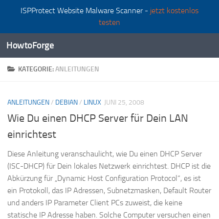
ISPProtect Website Malware Scanner -
jetzt kostenlos
Zum Inhalt springen
testen
HowtoForge
KATEGORIE:
ANLEITUNGEN
ANLEITUNGEN
/
DEBIAN
/
LINUX
JUNI 25, 2008
Wie Du einen DHCP Server für Dein LAN
einrichtest
Diese Anleitung veranschaulicht, wie Du einen DHCP Server
(ISC-DHCP) für Dein lokales Netzwerk einrichtest. DHCP ist die
Abkürzung für „Dynamic Host Configuration Protocol“, es ist
ein Protokoll, das IP Adressen, Subnetzmasken, Default Router
und anders IP Parameter Client PCs zuweist, die keine
statische IP Adresse haben. Solche Computer versuchen einen