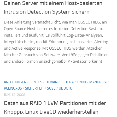
Deinen Server mit einem Host-basierten
Intrusion Detection System sichern
Diese Anleitung veranschaulicht, wie man OSSEC HIDS, ein
Open Source Host-basiertes Intrusion Detection System,
installiert und ausführt. Es vollführt Log-Datei-Analysen,
Integritätschecks, rootkit Erkennung, zeit-basiertes Alerting
und Active Response. Mit OSSEC HIDS werden Attacken,
falscher Gebrauch von Software, Verstöße gegen Richtlinien
und andere Formen unsachgemäßer Aktivitäten erkannt.
ANLEITUNGEN
/
CENTOS
/
DEBIAN
/
FEDORA
/
LINUX
/
MANDRIVA
/
PCLINUXOS
/
SICHERHEIT
/
SUSE
/
UBUNTU
JUNI 12, 2008
Daten aus RAID 1 LVM Partitionen mit der
Knoppix Linux LiveCD wiederherstellen