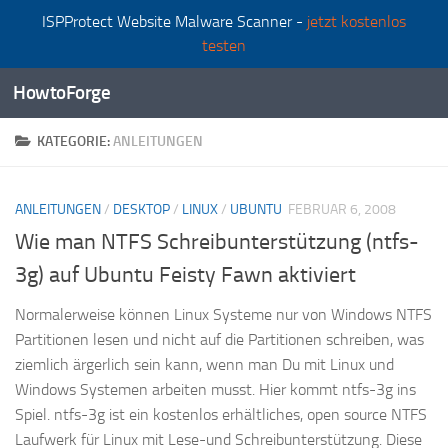
ISPProtect Website Malware Scanner -
jetzt kostenlos
Zum Inhalt springen
testen
HowtoForge
KATEGORIE:
ANLEITUNGEN
ANLEITUNGEN
/
DESKTOP
/
LINUX
/
UBUNTU
FEBRUAR 6, 2008
Wie man NTFS Schreibunterstützung (ntfs-
3g) auf Ubuntu Feisty Fawn aktiviert
Normalerweise können Linux Systeme nur von Windows NTFS
Partitionen lesen und nicht auf die Partitionen schreiben, was
ziemlich ärgerlich sein kann, wenn man Du mit Linux und
Windows Systemen arbeiten musst. Hier kommt ntfs-3g ins
Spiel. ntfs-3g ist ein kostenlos erhältliches, open source NTFS
Laufwerk für Linux mit Lese-und Schreibunterstützung. Diese