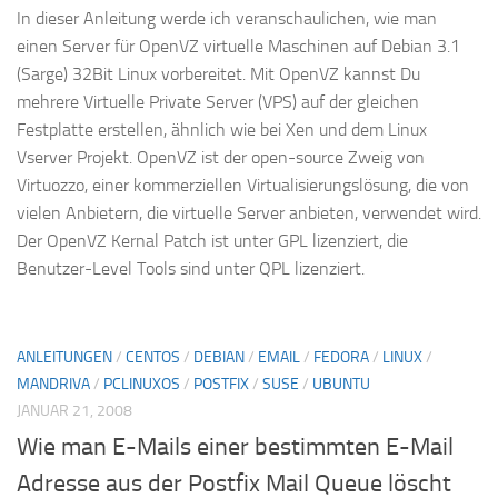
In dieser Anleitung werde ich veranschaulichen, wie man
einen Server für OpenVZ virtuelle Maschinen auf Debian 3.1
(Sarge) 32Bit Linux vorbereitet. Mit OpenVZ kannst Du
mehrere Virtuelle Private Server (VPS) auf der gleichen
Festplatte erstellen, ähnlich wie bei Xen und dem Linux
Vserver Projekt. OpenVZ ist der open-source Zweig von
Virtuozzo, einer kommerziellen Virtualisierungslösung, die von
vielen Anbietern, die virtuelle Server anbieten, verwendet wird.
Der OpenVZ Kernal Patch ist unter GPL lizenziert, die
Benutzer-Level Tools sind unter QPL lizenziert.
ANLEITUNGEN
/
CENTOS
/
DEBIAN
/
EMAIL
/
FEDORA
/
LINUX
/
MANDRIVA
/
PCLINUXOS
/
POSTFIX
/
SUSE
/
UBUNTU
JANUAR 21, 2008
Wie man E-Mails einer bestimmten E-Mail
Adresse aus der Postfix Mail Queue löscht