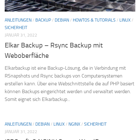
ANLEITUNGEN
/
BACKUP
/
DEBIAN
/
HOWTOS & TUTORIALS
/
LINUX
/
SICHERHEIT
JANUAR 31, 2022
Elkar Backup – Rsync Backup mit
Weboberfläche
Elkarbackup ist eine Backup-Lösung, die in Verbindung mit
RSnapshots und Rsync backups von Computersystemen
erstellen kann. Über eine Webschnittstelle die auf PHP basiert
können Backups eingerichtet werden und verwaltet werden.
Somit eignet sich Elkarbackup...
ANLEITUNGEN
/
DEBIAN
/
LINUX
/
NGINX
/
SICHERHEIT
JANUAR 31, 2022