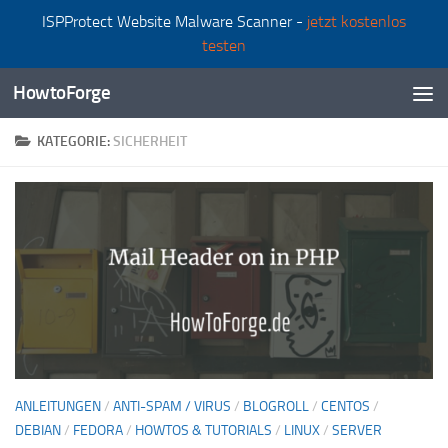
ISPProtect Website Malware Scanner -
jetzt kostenlos
Zum Inhalt springen
testen
HowtoForge
KATEGORIE:
SICHERHEIT
ANLEITUNGEN
/
ANTI-SPAM / VIRUS
/
BLOGROLL
/
CENTOS
/
DEBIAN
/
FEDORA
/
HOWTOS & TUTORIALS
/
LINUX
/
SERVER