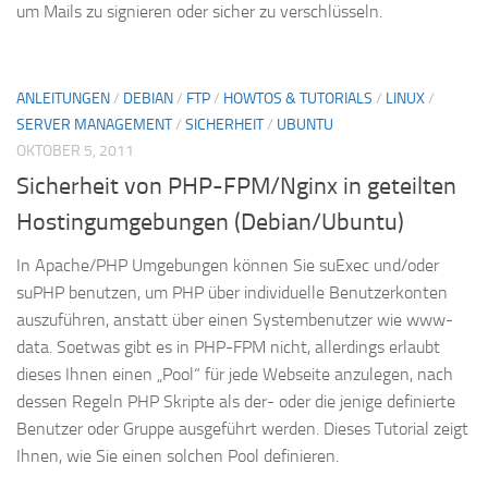
um Mails zu signieren oder sicher zu verschlüsseln.
ANLEITUNGEN
/
DEBIAN
/
FTP
/
HOWTOS & TUTORIALS
/
LINUX
/
SERVER MANAGEMENT
/
SICHERHEIT
/
UBUNTU
OKTOBER 5, 2011
Sicherheit von PHP-FPM/Nginx in geteilten
Hostingumgebungen (Debian/Ubuntu)
In Apache/PHP Umgebungen können Sie suExec und/oder
suPHP benutzen, um PHP über individuelle Benutzerkonten
auszuführen, anstatt über einen Systembenutzer wie www-
data. Soetwas gibt es in PHP-FPM nicht, allerdings erlaubt
dieses Ihnen einen „Pool“ für jede Webseite anzulegen, nach
dessen Regeln PHP Skripte als der- oder die jenige definierte
Benutzer oder Gruppe ausgeführt werden. Dieses Tutorial zeigt
Ihnen, wie Sie einen solchen Pool definieren.