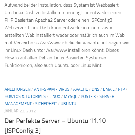
Aufwand bei der Installation, dass System ist Webbasiert
Um Linux Dash zu Installieren benötigt ihr entweder einen
PHP Basierten Apache2 Server oder einen ISPConfig3
Webserver. Linux Dash kann entweder in einem zuvor
erstellten Web Installiert weder oder natürlich auch im Web
root Verzeichniss /var/www ich die die Variante auf zeigen wie
ihr Linux Dash unter /var/www installieren könnt. Dieses
HowTo auf allen Debian Linux Basierten Systemen
Funktionieren, also auch Ubuntu oder Linux Mint.
ANLEITUNGEN
/
ANTI-SPAM / VIRUS
/
APACHE
/
DNS
/
EMAIL
/
FTP
/
HOWTOS & TUTORIALS
/
LINUX
/
MYSQL
/
POSTFIX
/
SERVER
MANAGEMENT
/
SICHERHEIT
/
UBUNTU
JANUAR 23, 2012
Der Perfekte Server – Ubuntu 11.10
[ISPConfig 3]