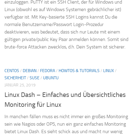
einzuloggen. PuTTY ist ein SSH Client, der für Windows und
Linux (obwohl es auf Windows Systemen gebrächlicher ist)
verfügbar ist. Mit Key-basierte SSH Logins kannst Du die
normale Benutzername/Passwort Login-Prozedur
deaktivieren, was bedeutet, dass sich nur Leute mit einem
gültigen private/public Key Paar anmelden können. Somit sind
brute-force Attacken zwecklos, d.h. Dein System ist sicherer.
CENTOS
/
DEBIAN
/
FEDORA
/
HOWTOS & TUTORIALS
/
LINUX
/
SICHERHEIT
/
SUSE
/
UBUNTU
JANUAR 25, 2019
Linux Dash – Einfaches und Übersichtliches
Monitoring für Linux
In manchen fällen muss es nicht immer ein großes Monitoring
sein wie Nagios oder OP5, nun ein ganz einfaches Monitoring
bietet Linux Dash. Es sieht schick aus und macht nur wenig