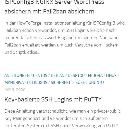
ISPConfig3 NGINX Server WordPress
absichern mit Fail2ban absichern
In der HowToForge Installationsanleitung für ISPConfig 3 wird
Fail2ban schon verwendet, um SSH Login Versuche nach
mehren falschen Passwort Eingaben zu sperren. Nun kann
Fail2ban erweitert werden um auch Versuche von Hackern
und Scriptkiddies...
ANLEITUNGEN
/
CENTOS
/
DEBIAN
/
DESKTOP
/
FEDORA
/
LINUX
/
MANDRIVA
/
PCLINUXOS
/
SICHERHEIT
/
SUSE
/
UBUNTU
MAI 9, 2020
Key-basierte SSH Logins mit PuTTY
Diese Anleitung veranschaulicht, wie man ein private/public
Key Paar generiert und verwendet um sich auf einem
entfernten System mit SSH unter Verwendung von PuTTY